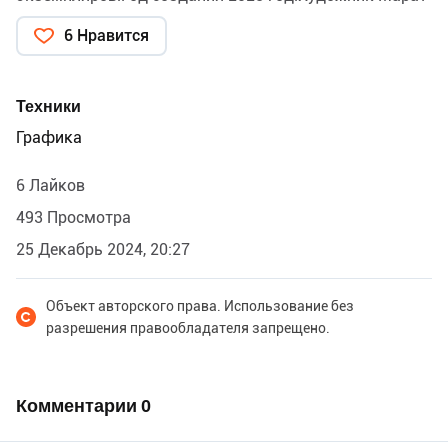
Брызгалов.Экслибрис был показан на
6 Нравится
международной выставке в Екатеринбурге.В
галерее"Главный проспектЪ". И в Москве в музее
экслибриса и миниатюрной книги.Экслибрис
Техники
напечатан в каталоге выставки.Тема
Графика
экслибриса:"Алиса в стране чудес".Сказка Льюиса
Кэрролла .
6 Лайков
493 Просмотра
25 Декабрь 2024, 20:27
Объект авторского права. Использование без
разрешения правообладателя запрещено.
Комментарии
0