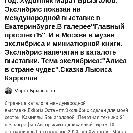
год. Художник Марат Брызгалов.
Экслибрис показан на
международной выставке в
Екатеринбурге.В галерее"Главный
проспектЪ". И в Москве в музее
экслибриса и миниатюрной книги.
Экслибрис напечатан в каталоге
выставки. Тема экслибриса:"Алиса
в стране чудес".Сказка Льюиса
Кэрролла
Марат Брызгалов
Страница каталога международной
выставки.Exlibris.Эстампт.Экслибрис сделан для моей
сестры Камиллы Брызгаловой. :Печатная техника S1
шелкография.Авторский подписанный тираж 10
экземпляров.Год создания 2023 год.Художник Марат