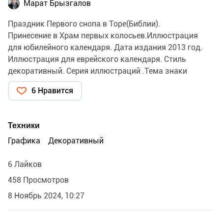
Марат Брызгалов
Праздник Первого снопа в Торе(Библии).
Принесение в Храм первых колосьев.Иллюстрация
для юбилейного календаря. Дата издания 2013 год.
Иллюстрация для еврейского календаря. Стиль
декоративный. Серия иллюстраций .Тема знаки
зодиака ,символы-флаги Коле́н Израилевых и
6 Нравится
сюжеты Торы. Знак зодиака -Телец. Календарь
нарисован по заказу Московской хоральной
синагоги.Календарь напечатан. Художник:Марат
Техники
Брызгалов.
Графика
Декоративный
6 Лайков
458 Просмотров
8 Ноябрь 2024, 10:27