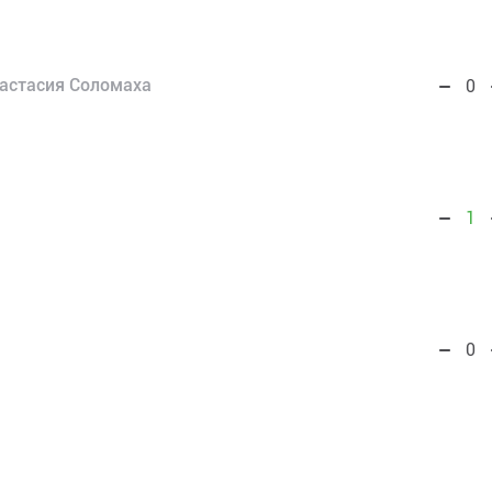
астасия Соломаха
0
1
0