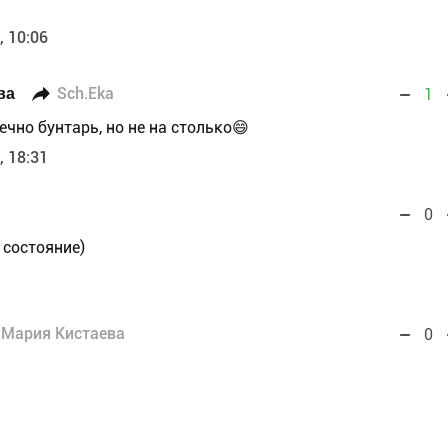
, 10:06
ва
Sch.Eka
1
нечно бунтарь, но не на столько😄
, 18:31
0
 состояние)
Мария Кистаева
0