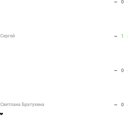
0
Сергей
1
0
Светлана Братухина
0
 ❤