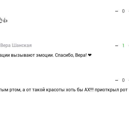
0
👌👍
Вера Шанская
1
ации вызывают эмоции. Спасибо, Вера! ❤
0
тым ртом, а от такой красоты хоть бы АХ!!! приоткрыл рот