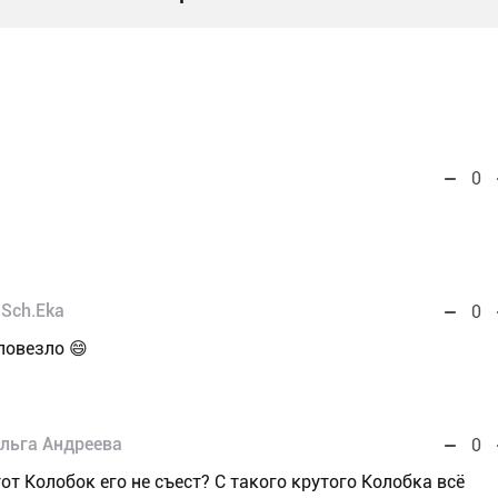
0
Sch.Eka
0
повезло 😄
льга Андреева
0
тот Колобок его не съест? С такого крутого Колобка всё