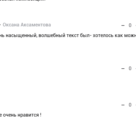
Оксана Аксаментова
0
нь насыщенный, волшебный текст был- хотелось как мож
0
0
е очень нравится !