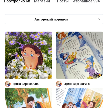
Портфолио 68
Maгазин 1
Посты
Избранное 994
Авторский порядок
Ирина Верещагина
Ирина Верещагина