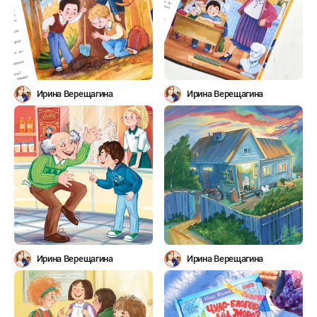
Ирина Верещагина
Ирина Верещагина
Ирина Верещагина
Ирина Верещагина