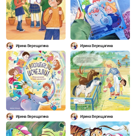
Ирина Верещагина
Ирина Верещагина
Ирина Верещагина
Ирина Верещагина