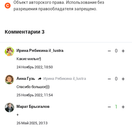
Объект авторского права. Использование без
разрешения правообладателя запрещено.
Комментарии
3
0
Ирина Рябикина il_lustra
Какие милые!)
24 Ноябрь 2022, 18:50
0
Ирина Рябикина il_lustra
Анна Гузь
Спасибо большое)))
25 Ноябрь 2022, 11:54
1
Марат Брызгалов
+
26 Май 2025, 20:13