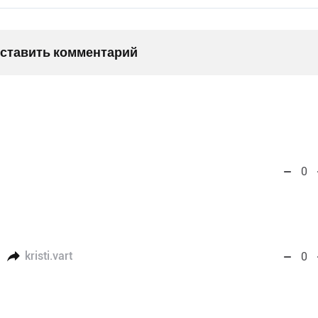
оставить комментарий
0
kristi.vart
0