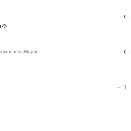
0
 😍
Ермолаева Мария
0
1