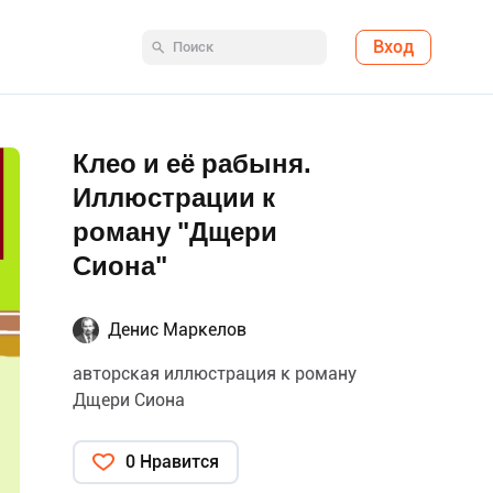
Вход
Клео и её рабыня.
Иллюстрации к
роману "Дщери
Сиона"
Денис Маркелов
авторская иллюстрация к роману
Дщери Сиона
0 Нравится