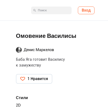
Вход
Омовение Василисы
Денис Маркелов
Баба Яга готовит Василису
к замужеству
1 Нравится
Стили
2D