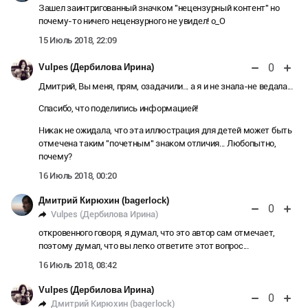
Зашел заинтригованный значком "нецензурный контент" но
почему-то ничего нецензурного не увидел! о_О
15 Июль 2018, 22:09
0
Vulpes (Дербилова Ирина)
Дмитрий, Вы меня, прям, озадачили... а я и не знала-не ведала...
Спасибо, что поделились информацией!
Никак не ожидала, что эта иллюстрация для детей может быть
отмечена таким "почетным" знаком отличия... Любопытно,
почему?
16 Июль 2018, 00:20
Дмитрий Кирюхин (bagerlock)
0
Vulpes (Дербилова Ирина)
откровенного говоря, я думал, что это автор сам отмечает,
поэтому думал, что вы легко ответите этот вопрос...
16 Июль 2018, 08:42
Vulpes (Дербилова Ирина)
0
Дмитрий Кирюхин (bagerlock)