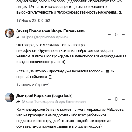
оруженосца, боюсь его вообще дозволят к просмотру только
лицам 18+... а то и вовсе запретят, как понижающего
высококультурность и глубоконравственность населения... ;D
17 Июль 2018, 01:52
(Ахав) Пономарев Игорь Евгеньевич
0
Vulpes (Дербилова Ирина)
Яж говорю, что месячник ловли Люстро-
педофилов...Оруженосец Какашка нейро-сетью выбран
живцом. Ждите Люстро-ордена и денежного вознаграждения за
каждое схваченное рыло...)))
Кста, к Дмитрию Кирюхину уже возникли вопросы...))) Он
первый поймался...)))
17 Июль 2018, 03:21
Дмитрий Кирюхин (bagerlock)
0
(Ахав) Пономарев Игорь Евгеньевич
Ко мне вопросов быть не может - у меня справка из МВД есть,
что не крокодил и не педофил - ибо всех работников
педагогического труда обязывают подобные справки в
обязательном порядке сдавать в отделы кадров)