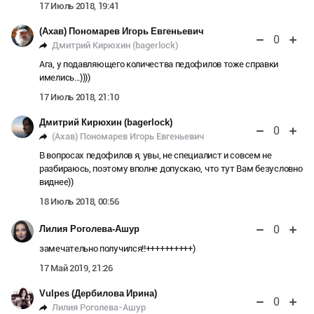
17 Июль 2018, 19:41
(Ахав) Пономарев Игорь Евгеньевич
0
Дмитрий Кирюхин (bagerlock)
Ага, у подавляющего количества педофилов тоже справки
имелись...))))
17 Июль 2018, 21:10
Дмитрий Кирюхин (bagerlock)
0
(Ахав) Пономарев Игорь Евгеньевич
В вопросах педофилов я, увы, не специалист и совсем не
разбираюсь, поэтому вполне допускаю, что тут Вам безусловно
виднее))
18 Июль 2018, 00:56
0
Лилия Роголева-Ашур
замечательно получился!!++++++++++)
17 Май 2019, 21:26
Vulpes (Дербилова Ирина)
0
Лилия Роголева-Ашур