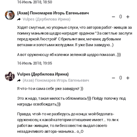
16 Июль 2018, 18:50
(Ахав) Пономарев Игорь Евгеньевич
0
Vulpes (Дербилова Ирина)
Ходят смутные, но упорные слухи, что авторов работ-живцов за
поимку маньяков щедро наградят орденом "За светлые заслуги
перед яркой Люстрой" С брильянтами, мечами, дубовыми
ветками и золотыми желудями. Я уже Вам завидую...)
А вот оруженосцу яб коленки зеленкой щедро помазал...)))
16 Июль 2018, 19:05
Vulpes (Дербилова Ирина)
0
(Ахав) Пономарев Игорь Евгеньевич
Я что-то и сама себе уже завидую! :))
Это ж надо, такая милость обломилась!))) Пойду полочку под
награды освобождать;)))
Правда, чтой-то не разберусь до конца: мой бедолага-
оруженосец к какой категории отношение имеет... то ли к
работам-живцам, то ли бессовестно выдал своего
незадачливого автора-маньяка... о_О