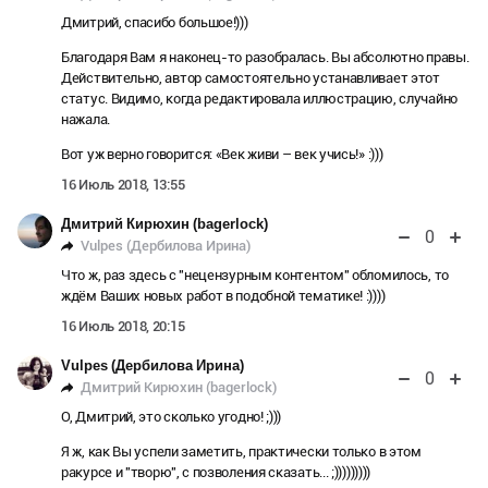
Дмитрий, спасибо большое!)))
Благодаря Вам я наконец-то разобралась. Вы абсолютно правы.
Действительно, автор самостоятельно устанавливает этот
статус. Видимо, когда редактировала иллюстрацию, случайно
нажала.
Вот уж верно говорится: «Век живи – век учись!» :)))
16 Июль 2018, 13:55
Дмитрий Кирюхин (bagerlock)
0
Vulpes (Дербилова Ирина)
Что ж, раз здесь с "нецензурным контентом" обломилось, то
ждём Ваших новых работ в подобной тематике! :))))
16 Июль 2018, 20:15
Vulpes (Дербилова Ирина)
0
Дмитрий Кирюхин (bagerlock)
О, Дмитрий, это сколько угодно! ;)))
Я ж, как Вы успели заметить, практически только в этом
ракурсе и "творю", с позволения сказать... ;)))))))))