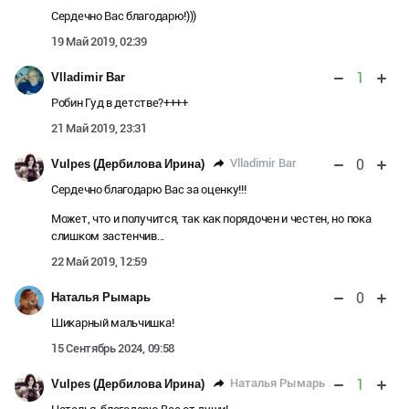
Сердечно Вас благодарю!)))
19 Май 2019, 02:39
1
Vlladimir Bar
Робин Гуд в детстве?++++
21 Май 2019, 23:31
0
Vlladimir Bar
Vulpes (Дербилова Ирина)
Сердечно благодарю Вас за оценку!!!
Может, что и получится, так как порядочен и честен, но пока
слишком застенчив...
22 Май 2019, 12:59
0
Наталья Рымарь
Шикарный мальчишка!
15 Сентябрь 2024, 09:58
1
Наталья Рымарь
Vulpes (Дербилова Ирина)