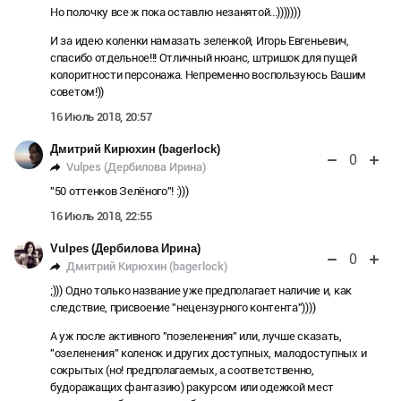
Но полочку все ж пока оставлю незанятой...)))))))
И за идею коленки намазать зеленкой, Игорь Евгеньевич,
спасибо отдельное!!! Отличный нюанс, штришок для пущей
колоритности персонажа. Непременно воспользуюсь Вашим
советом!))
16 Июль 2018, 20:57
Дмитрий Кирюхин (bagerlock)
0
Vulpes (Дербилова Ирина)
"50 оттенков Зелёного"! :)))
16 Июль 2018, 22:55
Vulpes (Дербилова Ирина)
0
Дмитрий Кирюхин (bagerlock)
;))) Одно только название уже предполагает наличие и, как
следствие, присвоение "нецензурного контента"))))
А уж после активного "позеленения" или, лучше сказать,
"озеленения" коленок и других доступных, малодоступных и
сокрытых (но! предполагаемых, а соответственно,
будоражащих фантазию) ракурсом или одежкой мест