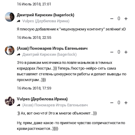
16 Июль 2018, 21:01
Дмитрий Кирюхин (bagerlock)
0
Vulpes (Дербилова Ирина)
Я плюсую добавление к "нецензурному контенту" зелёнки! xD
16 Июль 2018, 22:55
(Ахав) Пономарев Игорь Евгеньевич
0
Дмитрий Кирюхин (bagerlock)
Это в рамкам месячника по ловле маньяков в темных
коридорах Люстры...))) Теперь Люстро-нейро-сеть сама
выставляет степень цензурности работы и делает выводы по
просмотрам...))))
16 Июль 2018, 17:59
Vulpes (Дербилова Ирина)
0
(Ахав) Пономарев Игорь Евгеньевич
:)) Ах, вот оно что! Это ж многое объясняет...)))
Ну, прям, даже какое-то приятное чувство сопричастности по
крови растекается...)))))