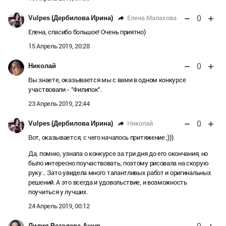
0
Елена Малахова
Vulpes (Дербилова Ирина)
Елена, спасибо большое! Очень приятно)
15 Апрель 2019, 20:28
0
Николай
Вы знаете, оказывается мы с вами в одном конкурсе
участвовали - "Филипок".
23 Апрель 2019, 22:44
0
Николай
Vulpes (Дербилова Ирина)
Вот, оказывается, с чего началось притяжение ;)))
Да, помню, узнала о конкурсе за три дня до его окончания, но
было интересно поучаствовать, поэтому рисовала на скорую
руку... Зато увидела много талантливых работ и оригинальных
решений. А это всегда и удовольствие, и возможность
поучиться у лучших.
24 Апрель 2019, 00:12
Лилия Роголева-Ашур