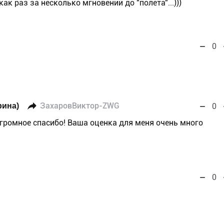
ак раз за несколько мгновений до "полета"...)))
0
рина)
ЗахаровВиктор-ZWG
0
огромное спасибо! Ваша оценка для меня очень много
0