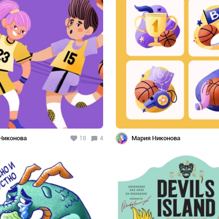
Никонова
18
4
Мария Никонова