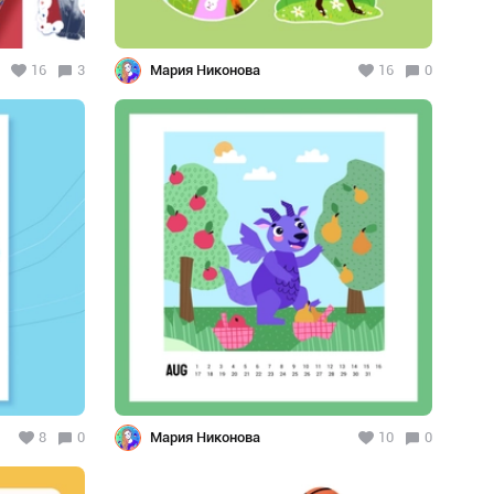
16
3
Мария Никонова
16
0
8
0
Мария Никонова
10
0