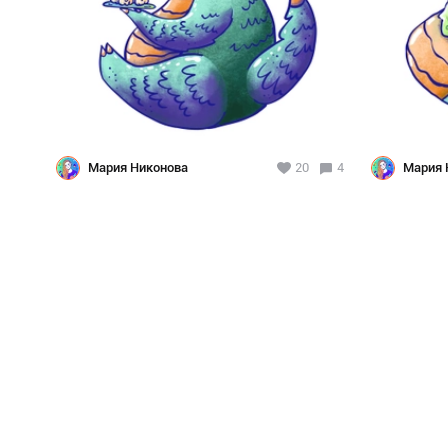
Мария Никонова
20
4
Мария 