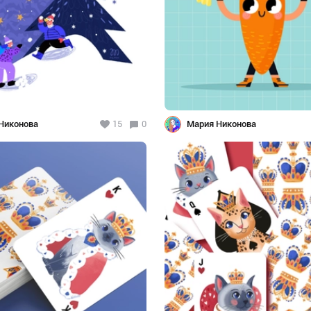
Никонова
15
0
Мария Никонова