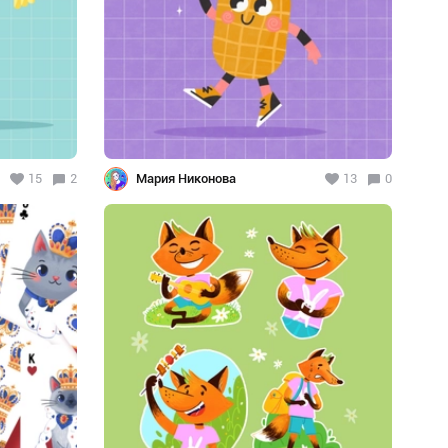
15
2
Мария Никонова
13
0