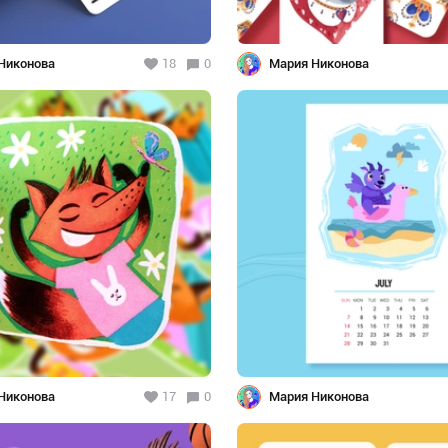
Никонова
18
0
Мария Никонова
Никонова
17
0
Мария Никонова