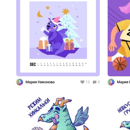
Мария Никонова
13
0
Мария 