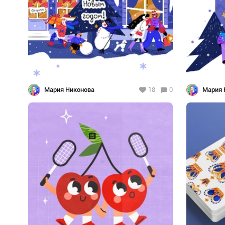
Мария Никонова
18
0
Мария 