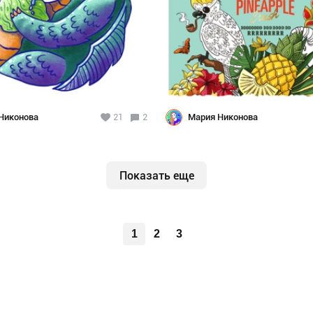
Никонова
21
2
Мария Никонова
Показать еще
1
2
3