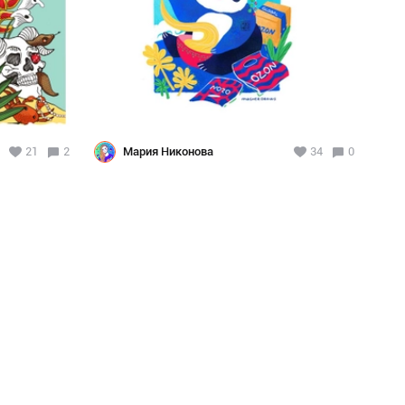
21
2
Мария Никонова
34
0