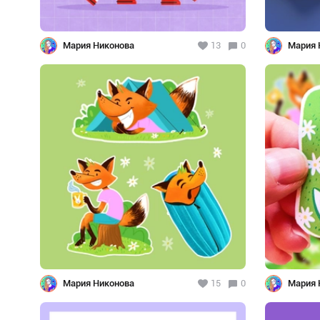
Мария Никонова
13
0
Мария 
Мария Никонова
15
0
Мария 