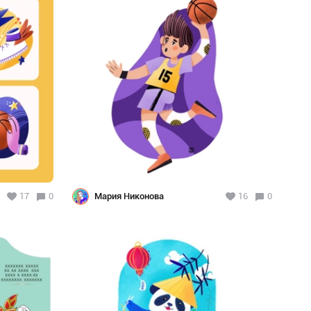
17
0
Мария Никонова
16
0