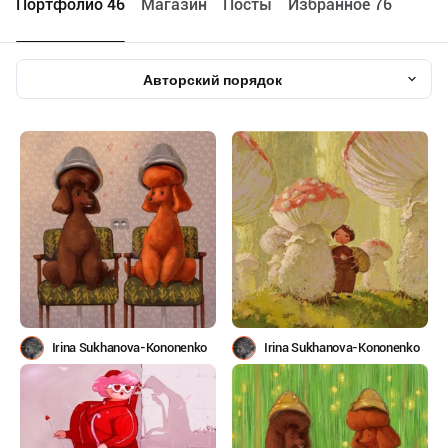
Портфолио 46
Maгазин
Посты
Избранное 76
Авторский порядок
Irina Sukhanova-Kononenko
Irina Sukhanova-Kononenko