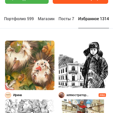
Портфолио 599
Maгазин
Посты 7
Избранное 13144
Ирина
иллюстратор
PRO
Шевченко