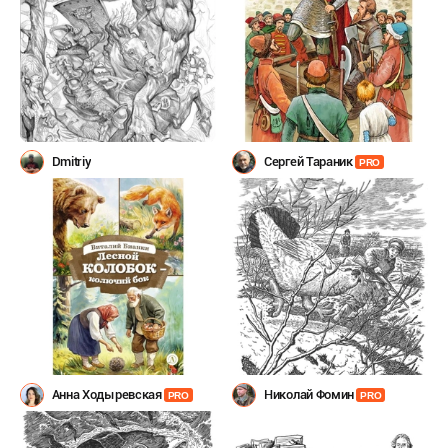
Dmitriy
Сергей Тараник
PRO
Анна Ходыревская
Николай Фомин
PRO
PRO