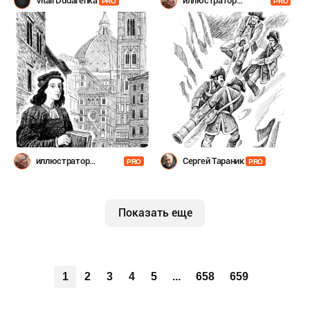
Vitali Dudarenka
иллюстратор
PRO
PRO
Шевченко
иллюстратор
Сергей Тараник
PRO
PRO
Шевченко
Показать еще
1
2
3
4
5
...
658
659