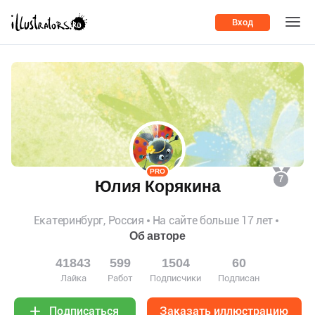
Вход
PRO
7
Юлия Корякина
Екатеринбург, Россия
На сайте больше 17 лет
Об авторе
41843
599
1504
60
Лайка
Работ
Подписчики
Подписан
Заказать иллюстрацию
Подписаться