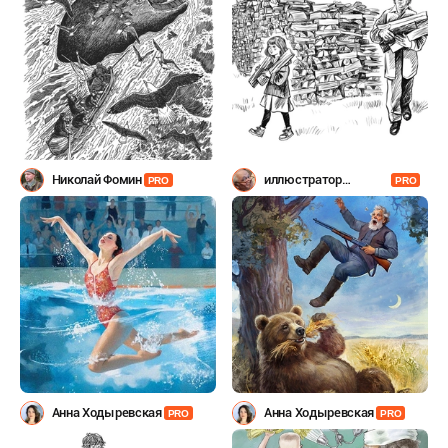
Николай Фомин
иллюстратор
PRO
PRO
Шевченко
Анна Ходыревская
Анна Ходыревская
PRO
PRO