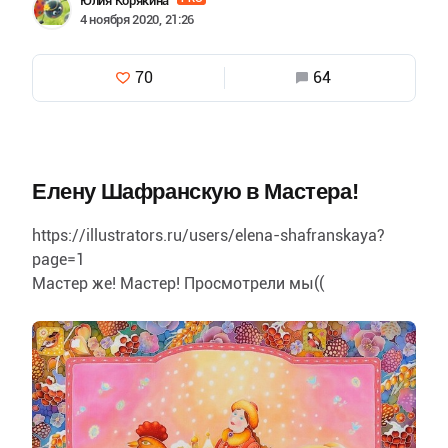
Юлия Корякина
4 ноября 2020, 21:26
70
64
Елену Шафранскую в Мастера!
https://illustrators.ru/users/elena-shafranskaya?
page=1
Мастер же! Мастер! Просмотрели мы((
Прошу поддержать Елену голосами и дать
возможность дальше пополнять своё чудесное…