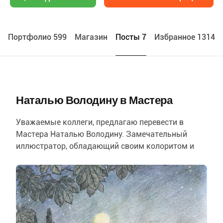
Портфолио 599
Maгазин
Посты 7
Избранное 13144
Наталью Володину в Мастера
Уважаемые коллеги, предлагаю перевести в
Мастера
Наталью Володину
. Замечательный
иллюстратор, обладающий своим колоритом и
стилистикой. На страницах её портфолио живет
волшебство, но…