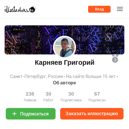
Вход
3
Карняев Григорий
Санкт-Петербург, Россия
На сайте больше 15 лет
Об авторе
236
30
30
67
Лайков
Работ
Подписчики
Подписан
Заказать иллюстрацию
Подписаться