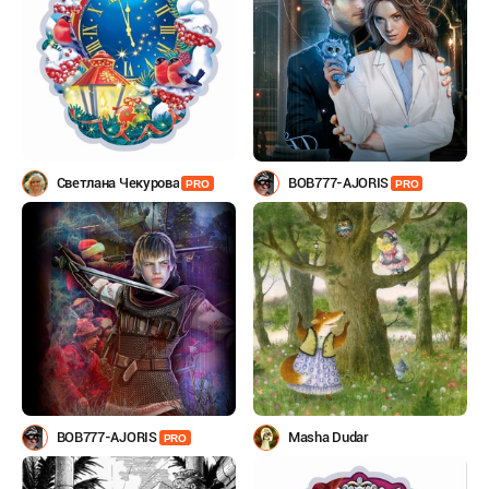
Светлана Чекурова
BOB777-AJORIS
PRO
PRO
BOB777-AJORIS
Masha Dudar
PRO