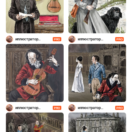
иллюстратор
иллюстратор
PRO
PRO
Шевченко
Шевченко
иллюстратор
иллюстратор
PRO
PRO
Шевченко
Шевченко