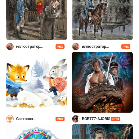
иллюстратор
иллюстратор
PRO
PRO
Шевченко
Шевченко
Светлана
BOB777-AJORIS
PRO
PRO
Емельянова