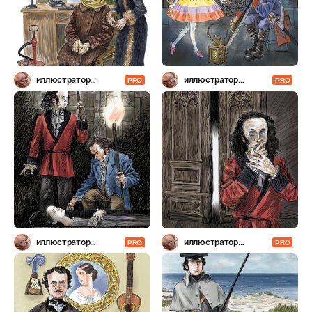
иллюстратор
иллюстратор
PRO
PRO
Шевченко
Шевченко
иллюстратор
иллюстратор
PRO
PRO
Шевченко
Шевченко