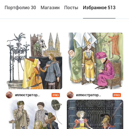
Портфолио 30
Maгазин
Посты
Избранное 513
иллюстратор
иллюстратор
PRO
PRO
Шевченко
Шевченко