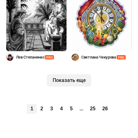
Лев Степаненко
Светлана Чекурова
PRO
PRO
Показать еще
1
2
3
4
5
...
25
26