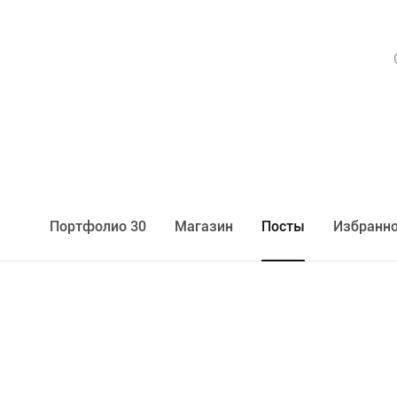
Портфолио 30
Maгазин
Посты
Избранно