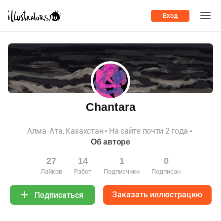
Вход
Chantara
Алма-Ата, Казахстан
На сайте почти 2 года
Об авторе
27
14
1
0
Лайков
Работ
Подписчики
Подписан
Заказать иллюстрацию
Подписаться