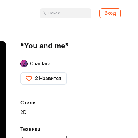
Вход
“You and me”
Chantara
2 Нравится
Стили
2D
Техники