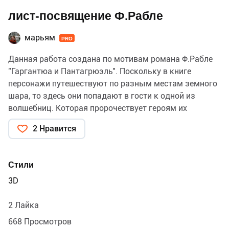
лист-посвящение Ф.Рабле
марьям
PRO
Данная работа создана по мотивам романа Ф.Рабле
"Гаргантюа и Пантагрюэль". Поскольку в книге
персонажи путешествуют по разным местам земного
шара, то здесь они попадают в гости к одной из
волшебниц. Которая пророчествует героям их
будущее. Этот лист -вход в мир этой колдуньи)
2 Нравится
Работа выполнена в технике цветной литографии,
60х60 см., 2024г. бумага FABRIANO. Тираж 4 штуки.
Стили
3D
2 Лайка
668 Просмотров