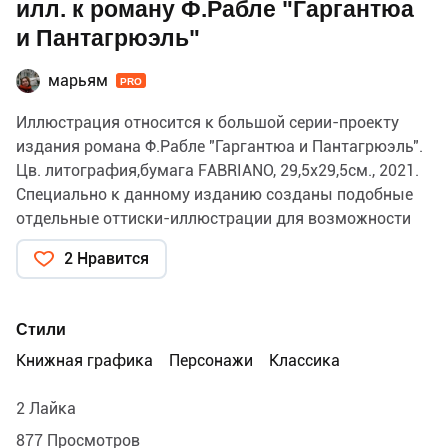
илл. к роману Ф.Рабле "Гаргантюа
и Пантагрюэль"
марьям
PRO
Иллюстрация относится к большой серии-проекту
издания романа Ф.Рабле "Гаргантюа и Пантагрюэль".
Цв. литография,бумага FABRIANO, 29,5х29,5см., 2021.
Специально к данному изданию созданы подобные
отдельные оттиски-иллюстрации для возможности
приобретения в любом количестве и в разной ценовой
2 Нравится
категории всеми желающими. Тираж данной
иллюстрации 3 экз. За уточнением пишите на почту.
Стили
Книжная графика
Персонажи
Классика
2 Лайка
877 Просмотров