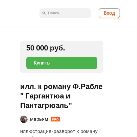
Вход
50 000 руб.
Купить
илл. к роману Ф.Рабле
" Гаргантюа и
Пантагрюэль"
марьям
PRO
иллюстрация-разворот к роману