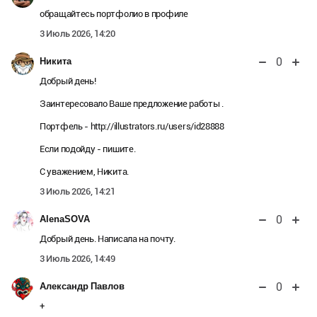
обращайтесь портфолио в профиле
3 Июль 2026, 14:20
0
Никита
Добрый день!
Заинтересовало Ваше предложение работы .
Портфель - http://illustrators.ru/users/id28888
Если подойду - пишите.
С уважением, Никита.
3 Июль 2026, 14:21
0
AlenaSOVA
Добрый день. Написала на почту.
3 Июль 2026, 14:49
0
Александр Павлов
+