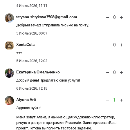
4 Июль 2026, 11:11
0
tatyana.shtykova3508@gmail.com
Добрый вечер! Отправила письмо на почту.
5 Июль 2026, 00:07
0
XentaCola
+++
5 Июль 2026, 12:02
0
Екатерина Омельченко
добрый день! Предлагаю свои услуги!
6 Июль 2026, 12:15
1
Alyona Arti
Здравствуйте!
Меня зовут Алёна, я начинающая художник-иллюстратор,
рисую в растре в программе Procreate. Заинтересовал Ваш
проект. Готова выполнить тестовое задание.