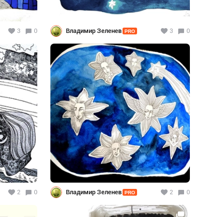
3
0
Владимир Зеленев
3
0
PRO
2
0
Владимир Зеленев
2
0
PRO