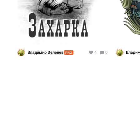
Владимир Зеленев
4
0
Владим
PRO