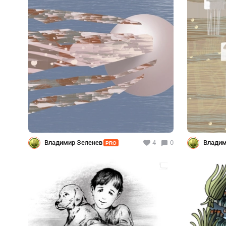
Владимир Зеленев
4
0
Владим
PRO