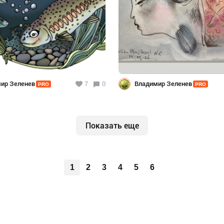
ир Зеленев
7
0
Владимир Зеленев
PRO
PRO
Показать еще
1
2
3
4
5
6