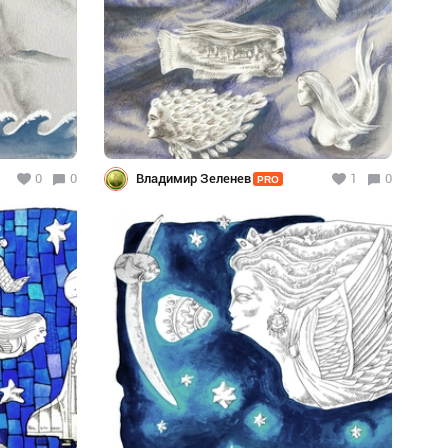
0
0
Владимир Зеленев
1
0
PRO