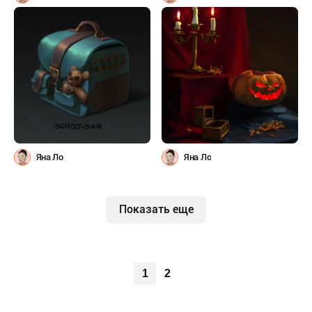
Яна Ло
Яна Ло
Показать еще
1
2