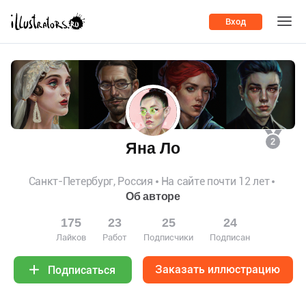
Вход
2
Яна Ло
Санкт-Петербург, Россия
На сайте почти 12 лет
Об авторе
175
23
25
24
Лайков
Работ
Подписчики
Подписан
Заказать иллюстрацию
Подписаться