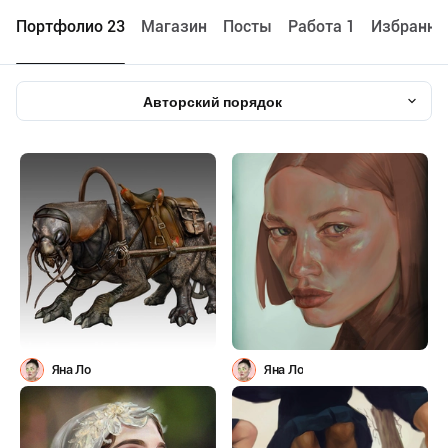
Портфолио 23
Maгазин
Посты
Работа 1
Избранно
Авторский порядок
Яна Ло
Яна Ло