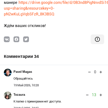
манере
https://drive.google.com/file/d/0B3nd8PigNnvdS
usp=sharing&resourcekey=0-
pN2wKuLgVqbSFzR_8K3BSQ
Ждём ваших откликов!
Комментарии 34
0
Pavel Magas
Обращайтесь
19 Май 2026, 10:28
13
Tezaura
К папке с примерами нет доступа.