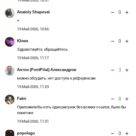
19 Май 2026, 10:31
0
Anatoly Shapoval
+
19 Май 2026, 10:56
0
Юлия
Здравствуйте, обращайтесь
19 Май 2026, 11:17
3
Антон (PontPilat) Александров
можно обсудить. нет доступа к референсам
19 Май 2026, 11:29
8
Fakir
Приложили бы хоть один рисунок без всяких ссылок, было бы
понятнее
19 Май 2026, 11:31
0
popolago