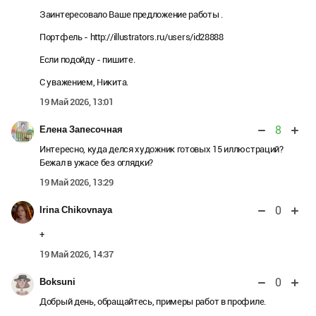
Заинтересовало Ваше предложение работы .
Портфель - http://illustrators.ru/users/id28888
Если подойду - пишите.
С уважением, Никита.
19 Май 2026, 13:01
8
Елена Запесочная
Интересно, куда делся художник готовых 15 иллюстраций?
Бежал в ужасе без оглядки?
19 Май 2026, 13:29
0
Irina Chikovnaya
+
19 Май 2026, 14:37
0
Boksuni
Добрый день, обращайтесь, примеры работ в профиле.