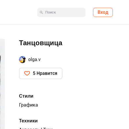
Вход
Танцовщица
olga.v
5 Нравится
Стили
Графика
Техники