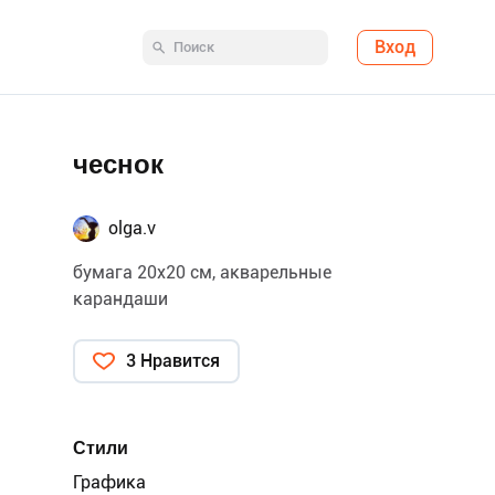
Вход
чеснок
olga.v
бумага 20х20 см, акварельные
карандаши
3 Нравится
Стили
Графика