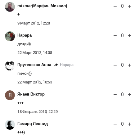
0
mixmar(Марфин Михаил)
+
9 Март 2012, 12:28
0
Нарара
денди))
22 Март 2012, 14:38
0
Нарара
Прутенская Анна
пижон!))
22 Март 2012, 18:53
0
Янаев Виктор
Я
+++
18 Февраль 2013, 22:29
0
Гамарц Леонид
+++)