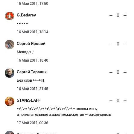
16 Май 2011, 17:50
0
G.Bedarev
*******
16 Май 2011, 18:14
0
Сергей Яровой
Молодец!
16 Май 2011, 18:40
0
Сергей Тараник
Без слов ++++!!!!
16 Май 2011, 21:45
0
STANiSLAFF
\+\ \+\ \+\ \+\ \+\ \+\ \+\ \+\ \+\ \+\ = плюсы есть,
а прилагательные и даже междометия — закончились
17 Май 2011, 00:36