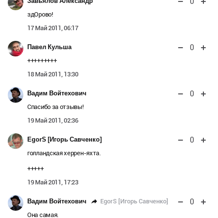
0
Завьялов Александр
здОрово!
17 Май 2011, 06:17
0
Павел Кульша
+++++++++
18 Май 2011, 13:30
0
Вадим Войтехович
Спасибо за отзывы!
19 Май 2011, 02:36
0
EgorS [Игорь Савченко]
голландская херрен-яхта.
+++++
19 Май 2011, 17:23
0
EgorS [Игорь Савченко]
Вадим Войтехович
Она самая.