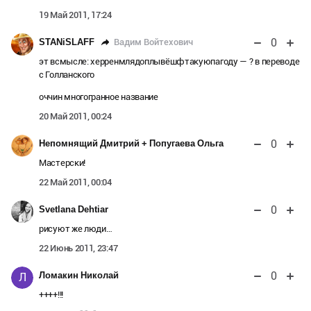
19 Май 2011, 17:24
0
Вадим Войтехович
STANiSLAFF
эт всмысле: херренмлядоплывёшфтакуюпагоду — ? в переводе
с Голланского
оччин многогранное название
20 Май 2011, 00:24
0
Непомнящий Дмитрий + Попугаева Ольга
Мастерски!
22 Май 2011, 00:04
0
Svetlana Dehtiar
рисуют же люди…
22 Июнь 2011, 23:47
0
Ломакин Николай
Л
++++!!!