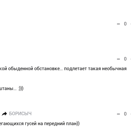
0
0
акой обыденной обстановке… подлетает такая необычная
штаны… :)))
БОРИСЫЧ
0
егающихся гусей на передний план))