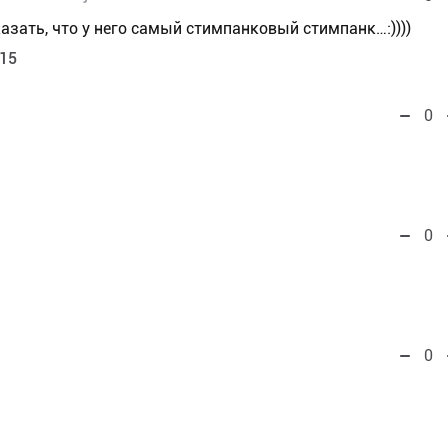
азать, что у него самый стимпанковый стимпанк…:))))
:15
0
!
0
0