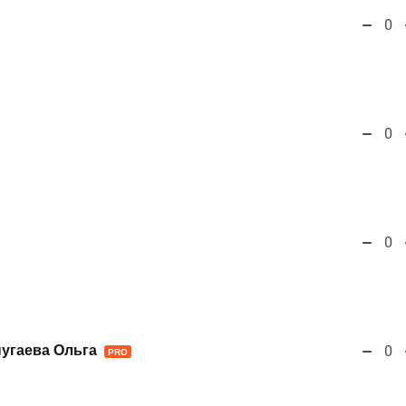
0
0
0
угаева Ольга
0
PRO