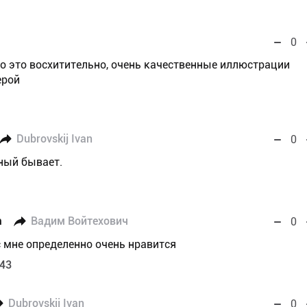
0
но это восхитительно, очень качественные иллюстрации
ерой
Dubrovskij Ivan
0
зный бывает.
n
Вадим Войтехович
0
с мне определенно очень нравится
:43
Dubrovskij Ivan
0