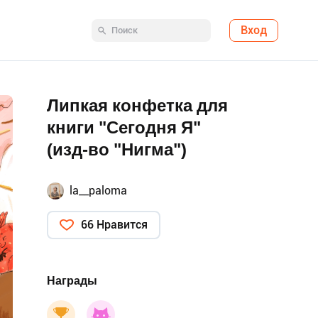
Вход
Липкая конфетка для
книги "Сегодня Я"
(изд-во "Нигма")
la__paloma
66 Нравится
Награды