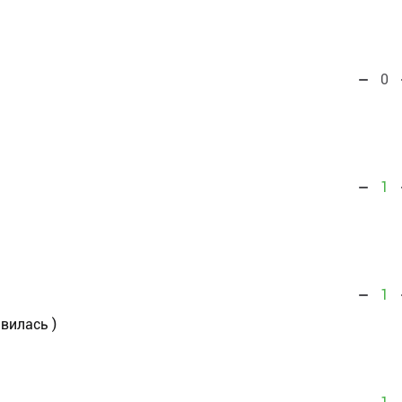
0
1
1
вилась )