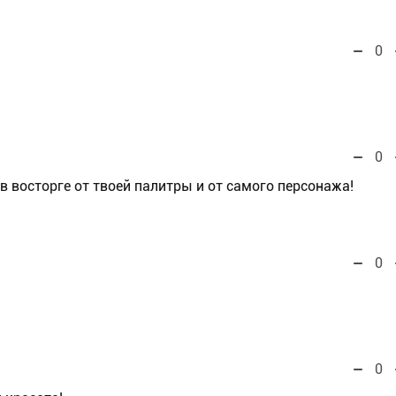
0
0
в восторге от твоей палитры и от самого персонажа!
0
0