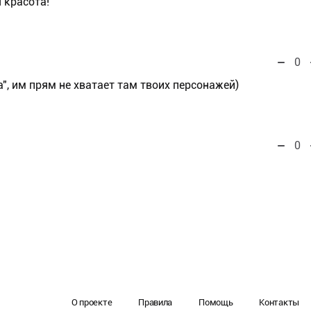
 красота!
0
, им прям не хватает там твоих персонажей)
0
О проекте
Правила
Помощь
Контакты