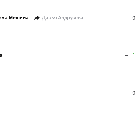
рина Мёшина
Дарья Андрусова
0
a
1
0
м