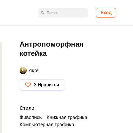
Вход
Антропоморфная
котейка
яко!!
3 Нравится
Стили
Живопись
Книжная графика
Компьютерная графика