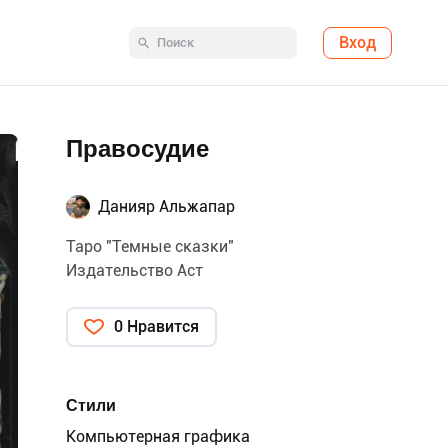
Вход
Правосудие
Данияр Альжапар
Таро "Темные сказки"
Издательство Аст
0 Нравится
Стили
Компьютерная графика