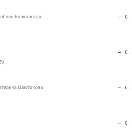
юбовь Волконская
0
1
0
😊
атерина Шестакова
0
0