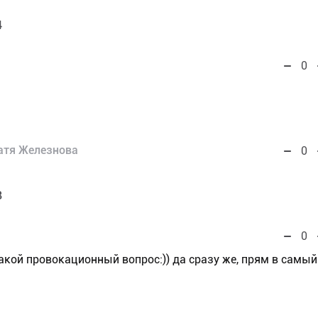
4
0
атя Железнова
0
8
0
акой провокационный вопрос:)) да сразу же, прям в самый