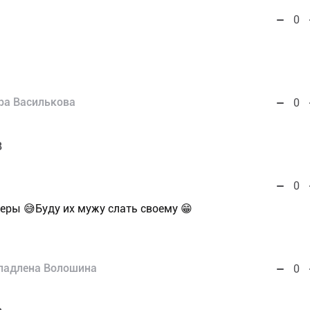
0
ра Василькова
0
8
0
еры 😅Буду их мужу слать своему 😁
ладлена Волошина
0