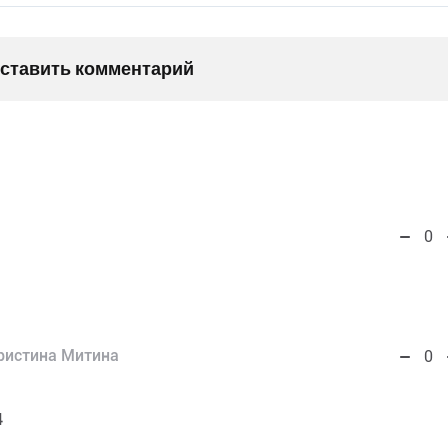
оставить комментарий
0
ристина Митина
0
4