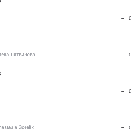
3
0
лена Литвинова
0
3
0
nastasia Gorelik
0