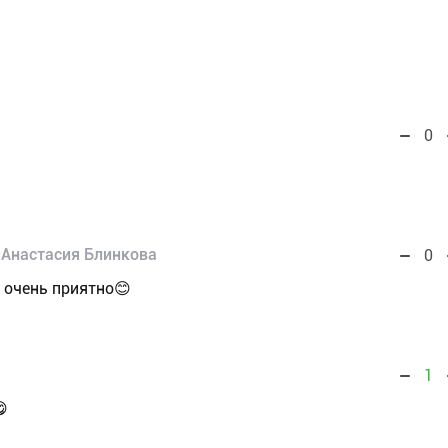
0
Анастасия Блинкова
0
 очень приятно😊
1
