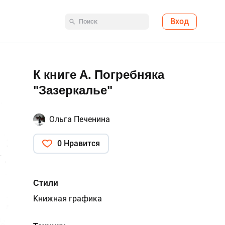
Вход
К книге А. Погребняка
"Зазеркалье"
Ольга Печенина
0 Нравится
Стили
Книжная графика