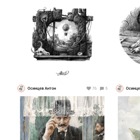
Осинцев Антон
76
5
Осинце