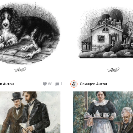
в Антон
58
1
Осинцев Антон