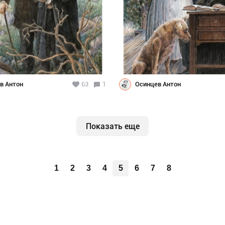
в Антон
63
1
Осинцев Антон
Показать еще
1
2
3
4
5
6
7
8