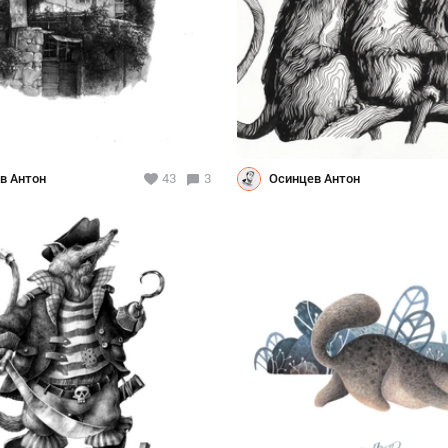
в Антон
43
3
Осинцев Антон