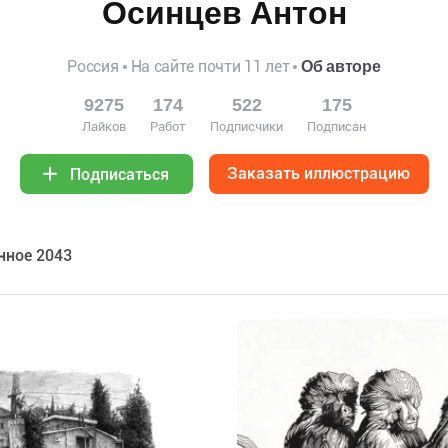
Осинцев Антон
Россия
На сайте почти 11 лет
Об авторе
9275
174
522
175
Лайков
Работ
Подписчики
Подписан
Заказать иллюстрацию
Подписаться
нное 2043