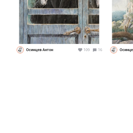
Осинцев Антон
109
16
Осинце