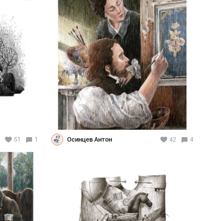
51
1
Осинцев Антон
42
4