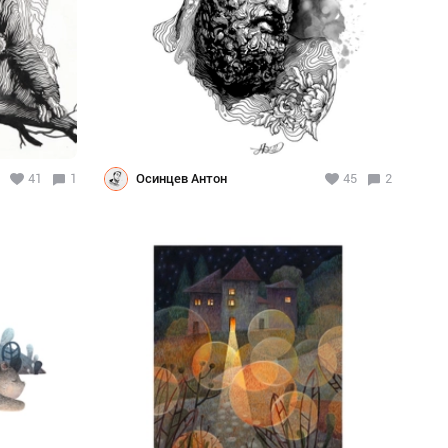
41
1
Осинцев Антон
45
2