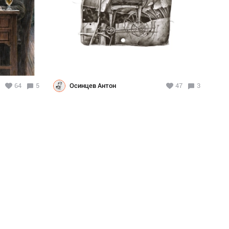
64
5
Осинцев Антон
47
3