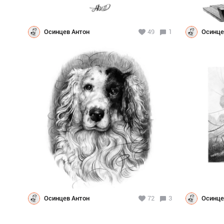
Осинцев Антон
49
1
Осинце
Осинцев Антон
72
3
Осинце