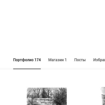
Портфолио 174
Maгазин 1
Посты
Избра