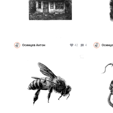
Осинцев Антон
42
4
Осинце