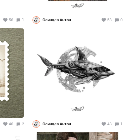
56
1
Осинцев Антон
53
0
46
2
Осинцев Антон
48
1