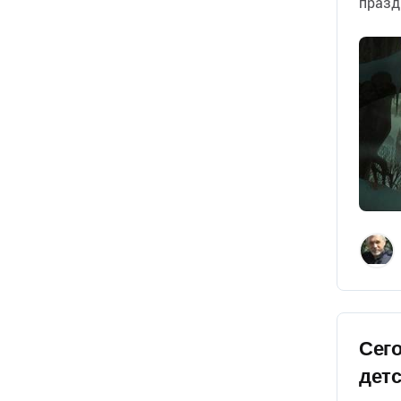
празд
Сего
детс