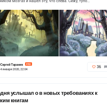
ником мозгах и нашел эту, что слева. Сижу, тупо…
Сергей Тараник
PRO
36
4 января 2020, 22:04
дня услышал о в новых требованиях к
ким книгам