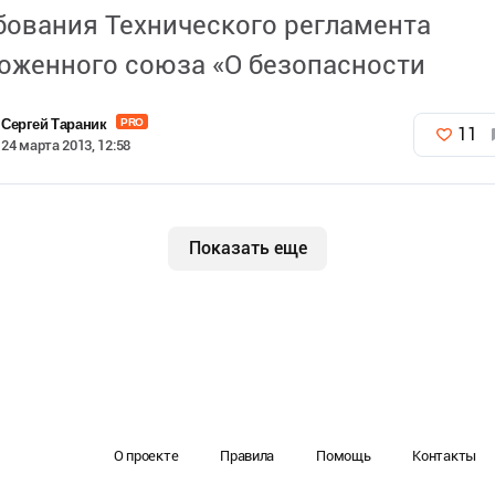
бования Технического регламента
оженного союза «О безопасности
дукции, предназначенной для детей
Сергей Тараник
PRO
11
одростков», вступившие в силу с 1 янва
24 марта 2013, 12:58
дают серьезные проблемы для
Показать еще
О проекте
Правила
Помощь
Контакты