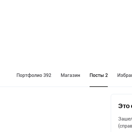
Портфолио 392
Maгазин
Посты 2
Избра
Это 
Зашел
(спра