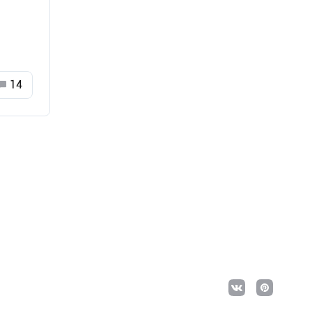
14
ря,