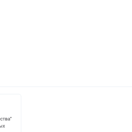
ства"
ных