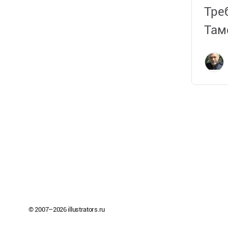
Тре
Там
про
и п
соз
…
© 2007–
2026
illustrators.ru