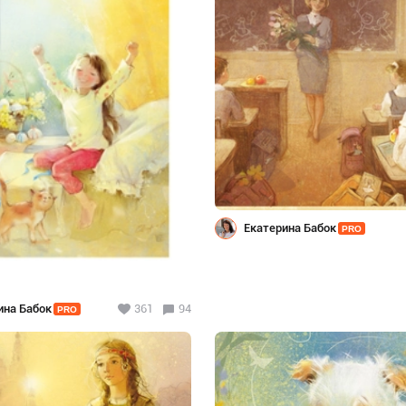
Екатерина Бабок
PRO
ина Бабок
361
94
PRO