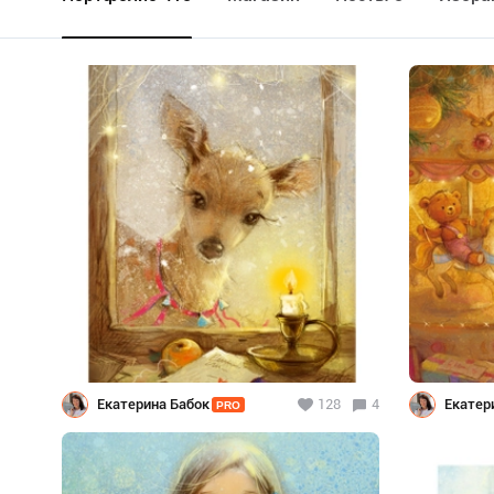
Екатерина Бабок
128
4
Екатер
PRO