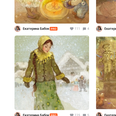
Екатерина Бабок
111
4
Екатер
PRO
Екатерина Бабок
115
5
Екатер
PRO