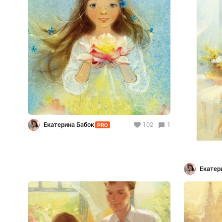
Екатерина Бабок
102
1
PRO
Екатер