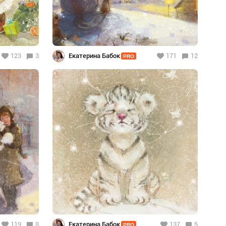
123
3
Екатерина Бабок
171
12
PRO
119
8
Екатерина Бабок
137
5
PRO