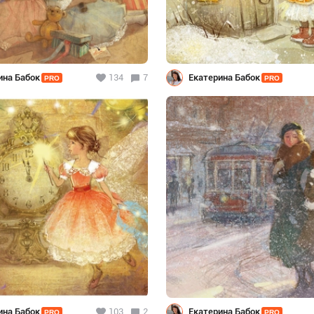
ина Бабок
134
7
Екатерина Бабок
PRO
PRO
ина Бабок
103
2
Екатерина Бабок
PRO
PRO