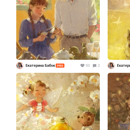
Екатерина Бабок
93
2
Екатер
PRO