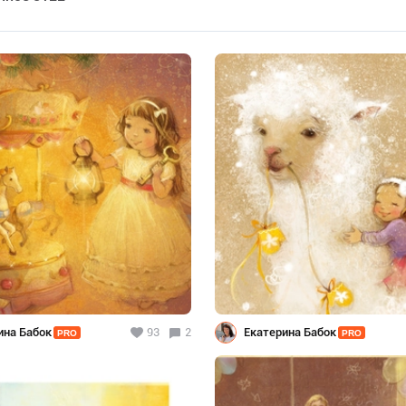
ина Бабок
93
2
Екатерина Бабок
PRO
PRO