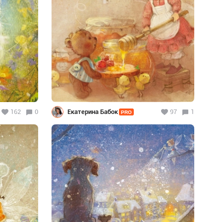
162
0
Екатерина Бабок
97
1
PRO