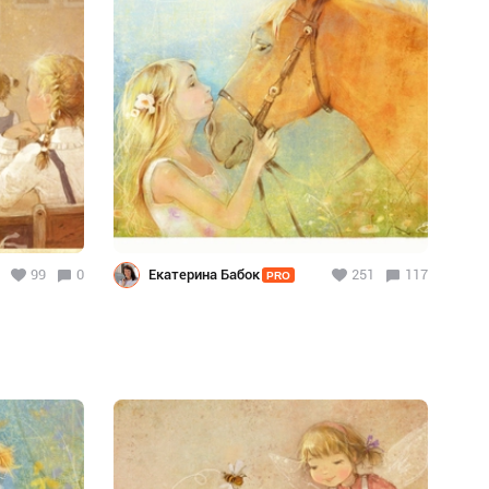
99
0
Екатерина Бабок
251
117
PRO