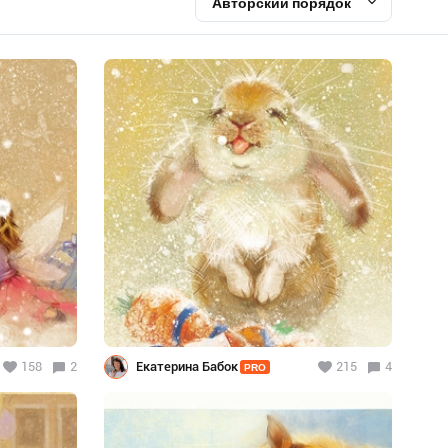
Авторский порядок
158
2
Екатерина Бабок
215
4
PRO