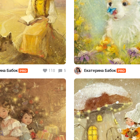
ина Бабок
118
5
Екатерина Бабок
PRO
PRO