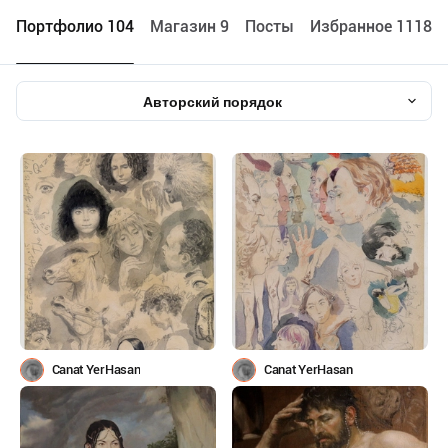
Портфолио 104
Maгазин 9
Посты
Избранное 1118
Авторский порядок
Canat YerHasan
Canat YerHasan