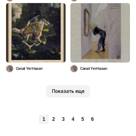
Canat YerHasan
Canat YerHasan
Показать еще
1
2
3
4
5
6