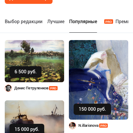
Выбор редакции
Лучшие
Популярные
Преми
PRO
6 500 руб.
Купить
Денис Петруленков
PRO
150 000 руб.
Купить
N.illarionova
PRO
15 000 руб.
Купить