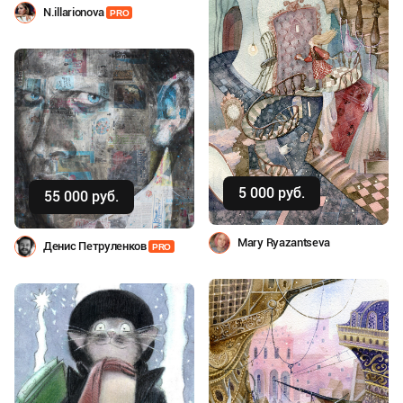
N.illarionova
PRO
5 000 руб.
Купить
55 000 руб.
Купить
Mary Ryazantseva
Денис Петруленков
PRO