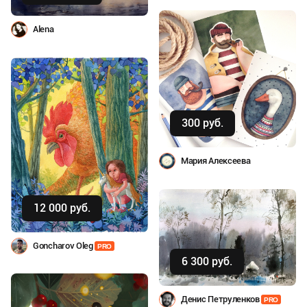
Alena
300 руб.
Купить
Мария Алексеева
12 000 руб.
Купить
Goncharov Oleg
PRO
6 300 руб.
Купить
Денис Петруленков
PRO