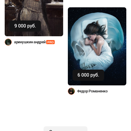
(артстудия "ДУАННА")
9 000 руб.
Купить
аринушкин андрей
PRO
6 000 руб.
Купить
Федор Романенко