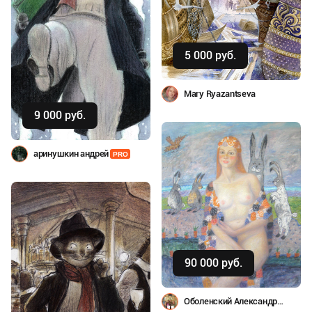
5 000 руб.
Купить
Mary Ryazantseva
9 000 руб.
Купить
аринушкин андрей
PRO
90 000 руб.
Купить
Оболенский Александр