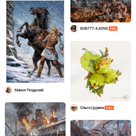
BOB777-AJORIS
PRO
Манол Теодосий
Ольга Цурина
PRO