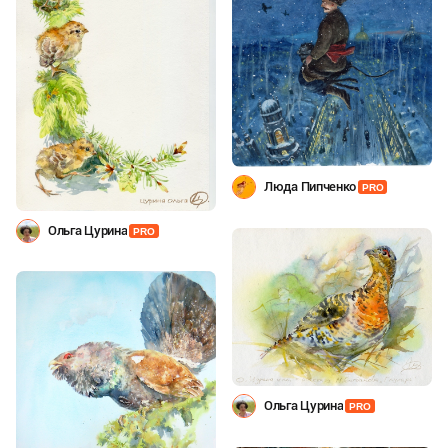
Люда Пипченко
PRO
Ольга Цурина
PRO
Ольга Цурина
PRO